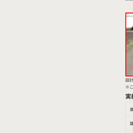
設
※
実