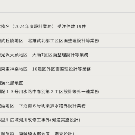
業務名（
2024
年度設計業務） 受注件数
19
件
雄武丘陵地区 北雄武北部工区区画整理設計等業務
岩見沢大願地区 大願
7
区区画整理設計等業務
旭東東神楽地区
10
農区外区画整理設計等業務
別海北部地区
別配１３号用水路中春別第２工区設計等外一連業務
幌延地区
下沼南６号明渠排水路外設計業務
斜里川広域河川改修工事外
(
河道実施設計
)
水利施設 東幹線本郷地区 調査設計
1