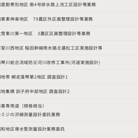
斜里飽寒別地区
南
4
号排水路上流工区設計等業務
旭東東神楽地区
79
農区外区画整理設計等業務
大雪東川第一地区
3
農区区画整理設計等業務
芽室川西地区
稲田幹線用水路北基松工区実施設計等
藻琴川総合流域防災河川改修工事外
(
河道実施設計
)
畑地帯
網走藻琴第
2
地区
調査設計
1
農地集積
訓子府中部地区
調査設計
2
林業専用道（規格相当）
モミジの沢線測量設計委託業務
昭和地区導水管測量設計業務委託