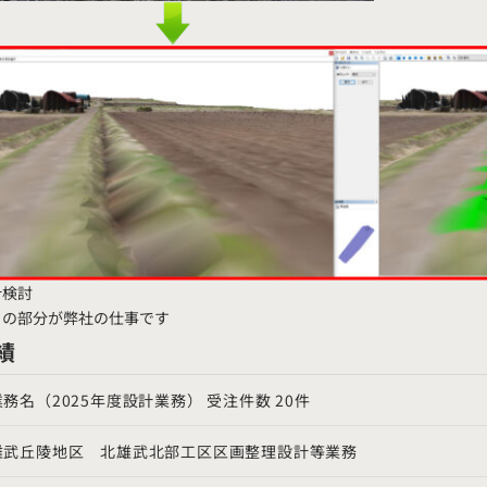
計検討
この部分が弊社の仕事です
績
業務名（
2025
年度設計業務） 受注件数
20
件
雄武丘陵地区 北雄武北部工区区画整理設計等業務