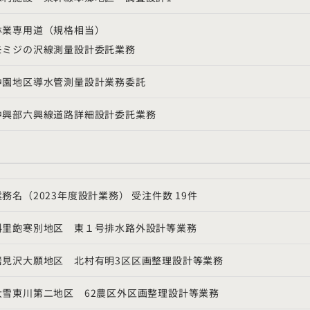
林業専用道（規格相当）
モミジの沢線測量設計委託業務
中園地区導水管測量設計業務委託
中興部六興線道路詳細設計委託業務
業務名（2023年度設計業務） 受注件数 19件
斜里飽寒別地区 東１号排水路外設計等業務
岩見沢大願地区 北村有明3区区画整理設計等業務
大雪東川第二地区 62農区外区画整理設計等業務