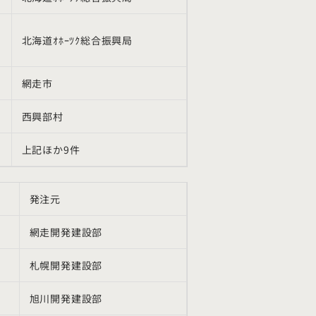
北海道ｵﾎｰﾂｸ総合振興局
網走市
西興部村
上記ほか
9
件
発注元
網走開発建設部
札幌開発建設部
旭川開発建設部