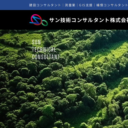
内
建設コンサルタント｜測量業｜GIS支援｜補償コンサルタン
容
を
サン技術コンサルタント株式会
ス
キ
ッ
SUN
プ
TECHNICAL
CONSULTANT