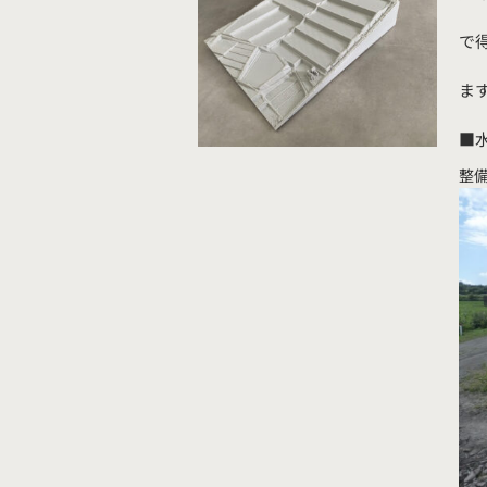
で
ま
■
整