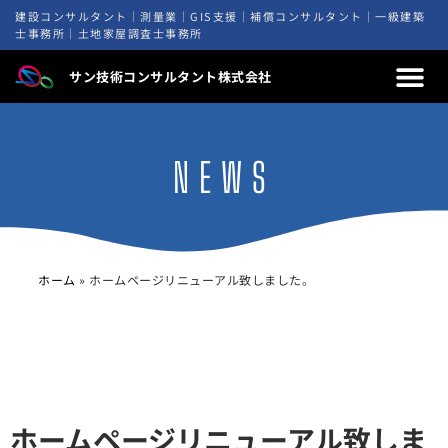
内
建設コンサルタント｜測量業｜GIS支援｜補償コンサルタント｜一級建築
容
士事務所｜土地家屋調査士事務所
を
サン技術コンサルタント株式会社
ス
キ
ッ
プ
NEWS
ホーム
»
ホームページリニューアル致しました。
ホームページリニューアル致しま