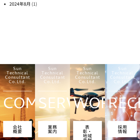
2024年8月
(1)
Sun
Sun
Sun
Sun
Technical
Technical
Technical
Technical
Consultant
Consultant
Consultant
Consultant
Co.Ltd.
Co.Ltd.
Co.Ltd.
Co.Ltd.
COMPANY
SERVICES
WORKS
REC
会社
業務
表
採用
概要
案内
彰・
情報
地域